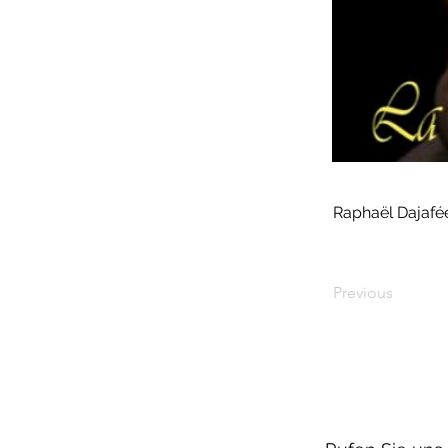
Raphaël Dajafé
Previous