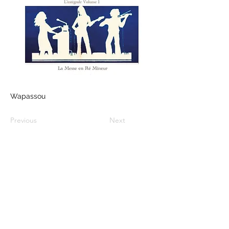
Wapassou
Previous
Next
Rufen Sie uns an
+33 (0) 636 084 198
Kontakt Formular
Folgen Sie uns