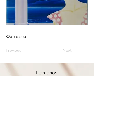
Wapassou
Previous
Next
Llámanos
+33 (0) 636 084 198
formulario de contacto
Síganos