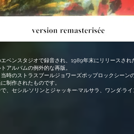
エベンスタジオで録音され、1989年末にリリースされ
トアルバムの例外的な再版。

、当時のストラスブールジョワーズポップロックシーン
に制作されたものです。

で、セシル·ソリンとジャッキー·マルサラ、ワンダ·ラ
ェル·ロガード、パトリック·ジェネ、スイス歌手のヴィン
で、喜びを込めて再発見します。

子は、フレディ·ブルーアの音楽作品についてパトリック
ド·カメ氏とフランソワ·ホーネル氏の協定は、才能豊かな