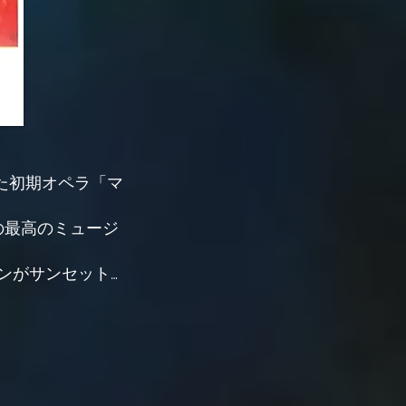
た初期オペラ「マ
の最高のミュージ
インがサンセット歌
セント·ヴァラッ
·ペトリによって
故ジャン·クロー