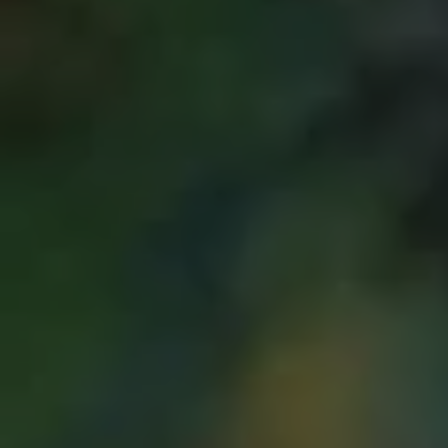
ド·カメ氏のもの
がいます。 ギタ
ドトラックには、
リオがいて、当
たり、再発見し
亡くなった作家パ