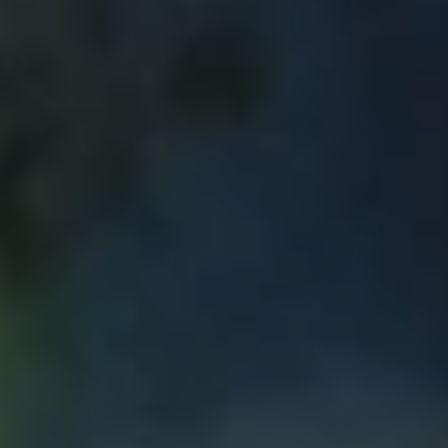
です。 ベースにはフィリップ·ペルセとドラムにはフラン
ーを担当するのはアラン·ルスティックとミシェル·ジェレ
スタジオ·エベンの伝説的なサウンドエンジニアであるフ
時は本当に素晴らしいサウンドでした。 再構成されたバ
たりするのに少しも時間がかからなかったアルバム。こ
トリック·J·ペトリ（イドリス·ラホール）に敬意を表し