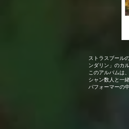
ストラスブールの
ンダリン」のカル
このアルバムは
シャン数人と一緒
パフォーマーの中
手のジャン·ミシ
トとのデュエット
美しい歌詞と小冊
書かれた。

故ジャン·クロー