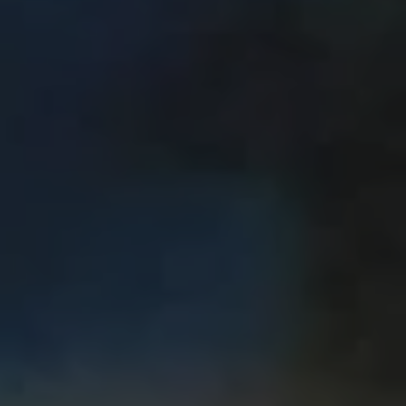
シス·ジェンテル
ンです。 サウン
ィリップ·バティ
ージョンで発見し
の再発行は、最近
て行われました。