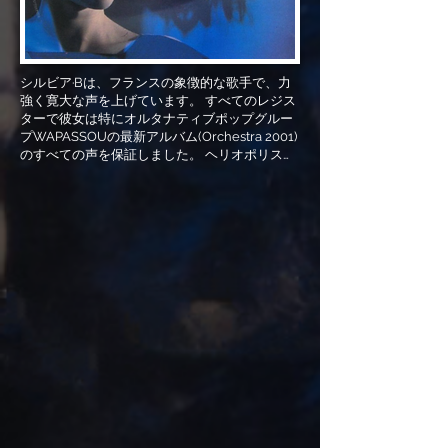
シルビア·Bは、フランスの象徴的な歌手で、力
強く寛大な声を上げています。 すべてのレジス
ターで彼女は特にオルタナティブポップグルー
プWAPASSOUの最新アルバム(Orchestra 2001)
のすべての声を保証しました。 ヘリオポリスミ
ュージックは、彼の最高のタイトルの再マスタ
ーバージョンを再リリースします。

ラファエル·ダジャフェが制作したヘリオポリス·
ミュージック

℗ 2021年ヘリオポリス音楽

Sylva B、これは素晴らしい声でフランス語を歌
っています。 すべてのレジスターにおいて、彼
女は、代替のポップバンドWAPASSOUの最後
のアルバム（Orchestra 2001）のすべての声を
保証します。 Heliopolis Music Reissueは、最
高の歌のリミックスバージョンをリリースしま
した。

ラファエル·ダジャフェが直接制作するヘリオポ
リス音楽制作

℗ 2021年ヘリオポリス音楽