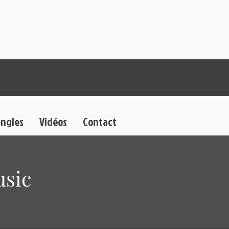
ingles
Vidéos
Contact
usic